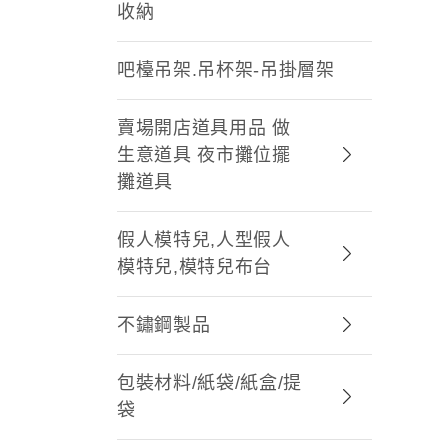
收納
吧檯吊架.吊杯架-吊掛層架
賣場開店道具用品 做
生意道具 夜市攤位擺
攤道具
假人模特兒,人型假人
模特兒,模特兒布台
不鏽鋼製品
包裝材料/紙袋/紙盒/提
袋