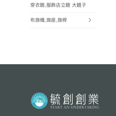
穿衣鏡,服飾店立鏡 大鏡子
布旗幟,旗座,旗桿