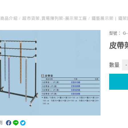
商品介紹
/
超市貨架,賣場陳列架-展示架工廠
/
鐵藝展示架 | 鐵
型號：
G-
皮帶
-
數量
到