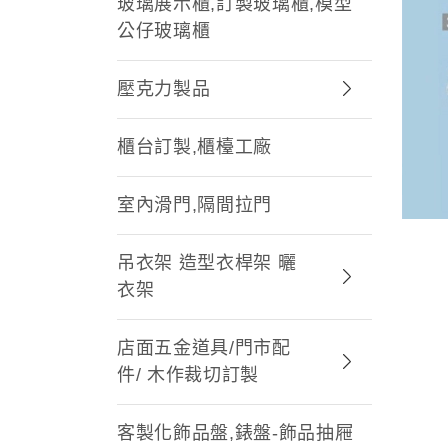
玻璃展示櫃,訂製玻璃櫃,模型
公仔玻璃櫃
壓克力製品
櫃台訂製,櫃檯工廠
室內滑門,隔間拉門
吊衣架 造型衣桿架 曬
衣架
店面五金道具/門市配
件/ 木作裁切訂製
客製化飾品盤,錶盤-飾品抽屜