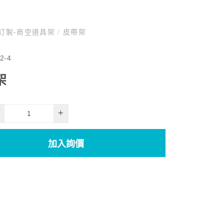
架訂製-商空道具架
/
皮帶架
2-4
架
+
加入詢價