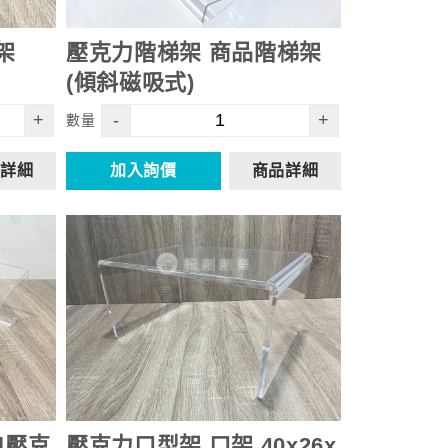
架
壓克力階梯架 商品階梯架
(傾斜磁吸式)
+
-
+
數量
詳細
加入詢價
商品詳細
|壓克
壓克力ㄇ型架 ㄇ架 40x26x