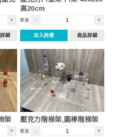
高20cm
+
-
+
數量
詳細
加入詢價
商品詳細
物架
壓克力階梯架,圓棒階梯架
+
-
+
數量