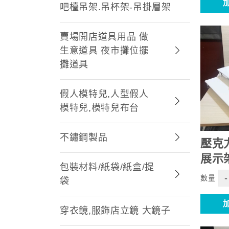
吧檯吊架.吊杯架-吊掛層架
賣場開店道具用品 做
生意道具 夜市攤位擺
攤道具
假人模特兒,人型假人
模特兒,模特兒布台
不鏽鋼製品
壓克
展示
包裝材料/紙袋/紙盒/提
-
數量
袋
穿衣鏡,服飾店立鏡 大鏡子