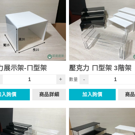
力展示架-ㄇ型架
壓克力 ㄇ型架 3階架
+
-
數量
加入詢價
商品詳細
加入詢價
商品