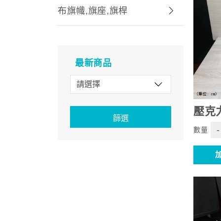
布旗幟,旗座,旗桿
最新商品
壓克
篩選
-
數量