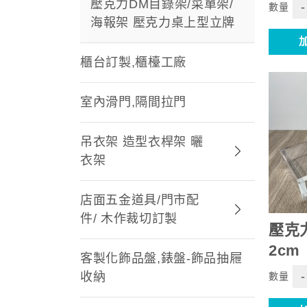
壓克力DM目錄架/菜單架/
-
數量
海報架 壓克力桌上型立牌
櫃台訂製,櫃檯工廠
室內滑門,隔間拉門
吊衣架 造型衣桿架 曬
衣架
店面五金道具/門市配
件/ 木作裁切訂製
壓克
2cm
客製化飾品盤,錶盤-飾品抽屜
-
收納
數量