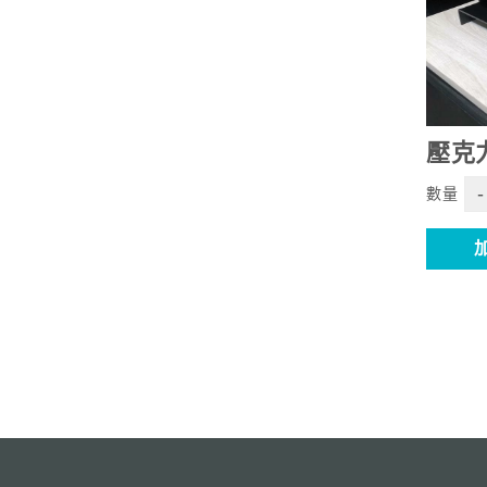
壓克力
-
數量