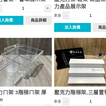
力產品展示架
+
-
數量
加入詢價
商品詳細
加入詢價
商品
力ㄇ架 3階梯ㄇ架 厚
壓克力階梯架,三層置
m
-
數量