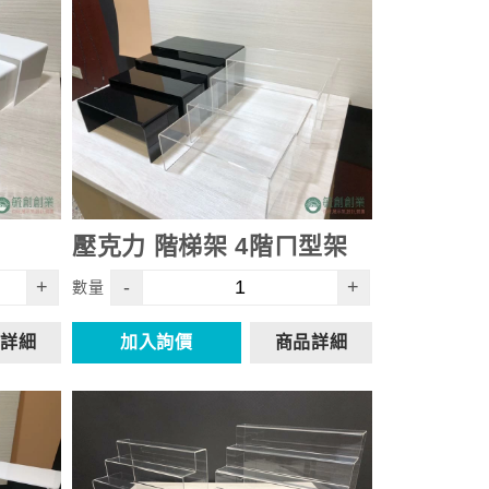
壓克力 階梯架 4階ㄇ型架
+
-
+
數量
詳細
加入詢價
商品詳細