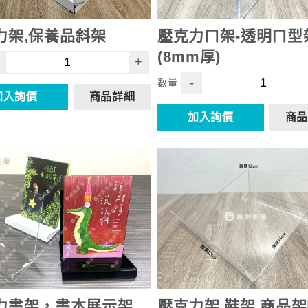
力架,保養品斜架
壓克力ㄇ架-透明ㄇ型
(8mm厚)
+
-
數量
加入詢價
商品詳細
加入詢價
商品
力書架，書本展示架
壓克力架 鞋架 商品架