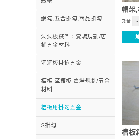
鐵網
帽架
網勾,五金掛勾,商品掛勾
-
數量
洞洞板鐵架，賣場規劃/店
鋪五金材料
洞洞板掛鉤五金
槽板 溝槽板 賣場規劃/五金
材料
槽板用掛勾五金
S掛勾
槽板斜