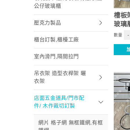
公仔玻璃櫃
槽板
壓克力製品
玻璃
-
數量
櫃台訂製,櫃檯工廠
室內滑門,隔間拉門
吊衣架 造型衣桿架 曬
衣架
店面五金道具/門市配
件/ 木作裁切訂製
網片 格子網 無框鐵網,有框