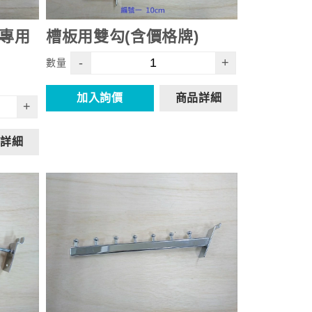
板專用
槽板用雙勾(含價格牌)
-
+
數量
加入詢價
商品詳細
+
詳細