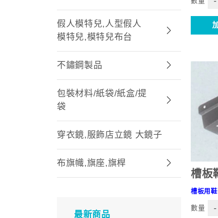
-
數量
假人模特兒,人型假人
模特兒,模特兒布台
不鏽鋼製品
包裝材料/紙袋/紙盒/提
袋
穿衣鏡,服飾店立鏡 大鏡子
布旗幟,旗座,旗桿
槽板
槽板用鞋
-
數量
最新商品