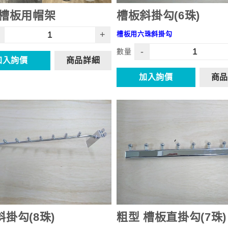
,槽板用帽架
槽板斜掛勾(6珠)
+
槽板用六珠斜掛勾
-
數量
加入詢價
商品詳細
加入詢價
商品
掛勾(8珠)
粗型 槽板直掛勾(7珠)