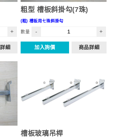
粗型 槽板斜掛勾(7珠)
(粗) 槽板用七珠斜掛勾
-
+
+
數量
加入詢價
商品詳細
詳細
槽板玻璃吊桿