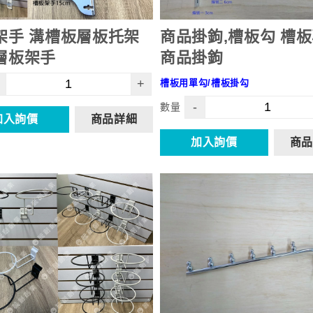
架手 溝槽板層板托架
商品掛鉤,槽板勾 槽
層板架手
商品掛鉤
+
槽板用單勾/槽板掛勾
-
數量
加入詢價
商品詳細
加入詢價
商品