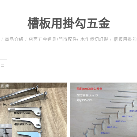
槽板用掛勾五金
頁
/
商品介紹
/
店面五金道具/門市配件/ 木作裁切訂製
/
槽板用掛勾