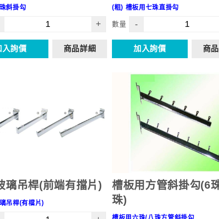
珠斜掛勾
(粗) 槽板用七珠直掛勾
+
-
數量
加入詢價
商品詳細
加入詢價
商品
玻璃吊桿(前端有擋片)
槽板用方管斜掛勾(6
珠)
璃吊桿(有檔片)
槽板用六珠/八珠方管斜掛勾