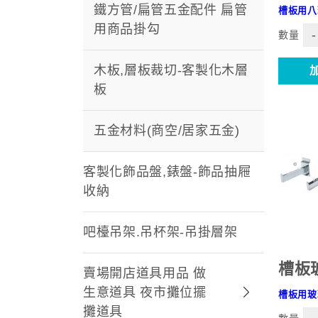
鐵方管/扁管五金配件 扁管
槽板用八
用商品掛勾
-
數量
木板,層板裁切-客製化木層
板
五金材料(商空/居家五金)
客製化飾品盤,錶盤-飾品抽屜
收納
吧檯吊架.吊杯架-吊掛層架
槽板
賣場開店道具用品 做
生意道具 夜市攤位擺
槽板用玻
攤道具