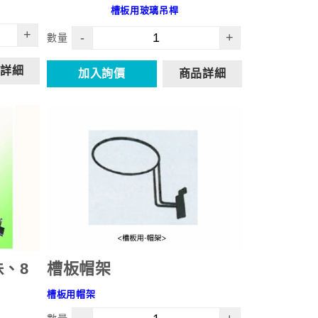
槽板用玻璃吊桿
+
-
+
數量
詳細
加入詢價
商品詳細
珠、8
槽板帽架
槽板用帽架