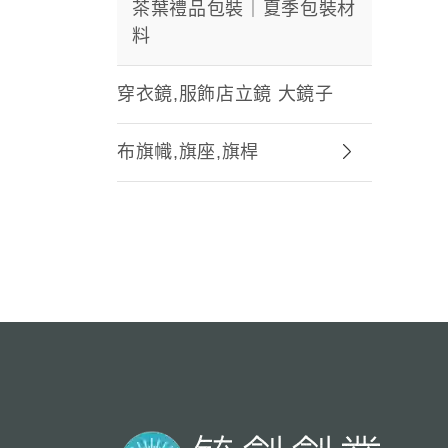
茶葉禮品包裝｜夏季包裝材
料
穿衣鏡,服飾店立鏡 大鏡子
布旗幟,旗座,旗桿