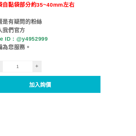
自黏袋部分約35~40mm左右
著是有疑問的粉絲
入我們官方
 ID : @y4952999
編為您服務。
+
加入詢價