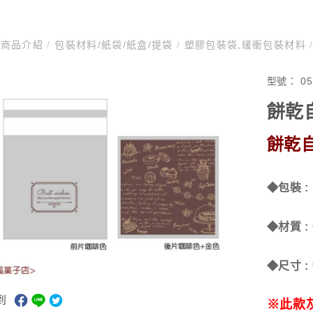
商品介紹
/
包裝材料/紙袋/紙盒/提袋
/
塑膠包裝袋,緩衝包裝材料
型號：
05
餅乾
餅乾
◆包裝 :
◆材質 :
◆尺寸 : 
到
※此款