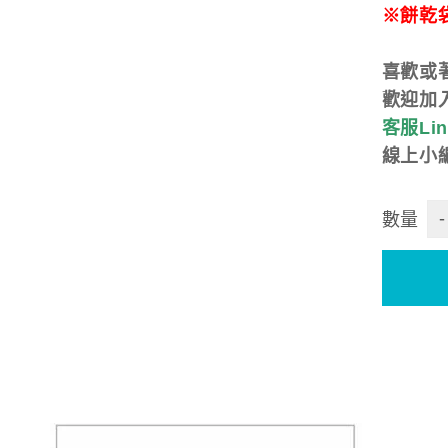
※餅乾袋
喜歡或
歡迎加
客服Line
線上小
-
數量