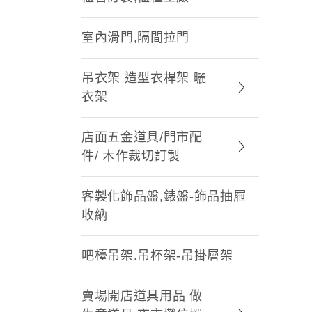
室內滑門,隔間拉門
吊衣架 造型衣桿架 曬
衣架
店面五金道具/門市配
件/ 木作裁切訂製
客製化飾品盤,錶盤-飾品抽屜
收納
吧檯吊架.吊杯架-吊掛層架
賣場開店道具用品 做