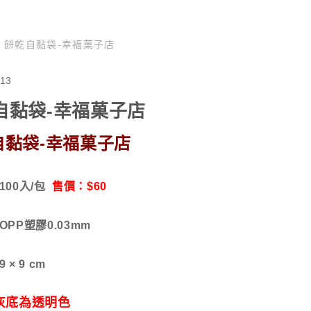
/
餅乾自黏袋-幸福菓子店
13
自黏袋-幸福菓子店
自黏袋-幸福菓子店
 100入/包
售價：
$60
 OPP塑膠0.03mm
9
× 9 cm
灰底為透明色