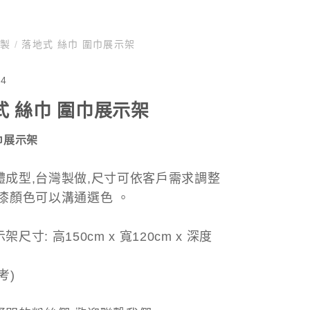
訂製
/
落地式 絲巾 圍巾展示架
54
式 絲巾 圍巾展示架
巾展示架
體成型,台灣製做,尺寸可依客戶需求調整
烤漆顏色可以溝通選色 。
尺寸: 高150cm x 寬120cm x 深度
考)