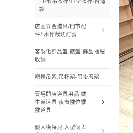
ㄇ桿/吊衣桿/ㄇ型衣桿-台灣
製
店面五金道具/門市配
件/ 木作裁切訂製
客製化飾品盤,錶盤-飾品抽屜
收納
吧檯吊架.吊杯架-吊掛層架
賣場開店道具用品 做
生意道具 夜市攤位擺
攤道具
假人模特兒,人型假人