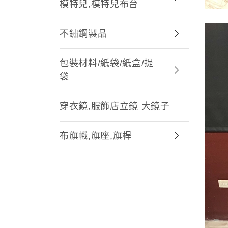
模特兒,模特兒布台
不鏽鋼製品
包裝材料/紙袋/紙盒/提
袋
穿衣鏡,服飾店立鏡 大鏡子
布旗幟,旗座,旗桿