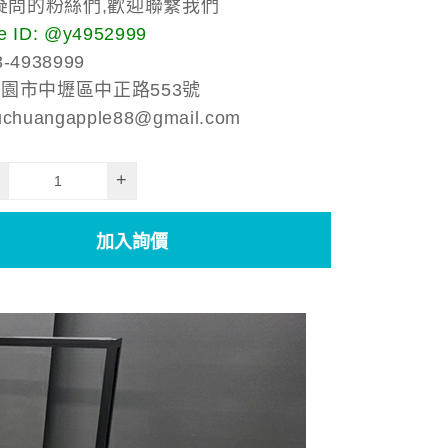
疑問的粉絲們,歡迎聯繫我們
 ID: @y4952999
-4938999
桃園市中壢區中正路553號
chuangapple88@gmail.com
+
加入詢價