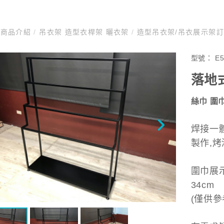
商品介紹
/
吊衣架 造型衣桿架 曬衣架
/
造型吊衣架/吊衣展示架
型號：
E
落地
絲巾 圍
焊接一
製作,
圍巾展示架
34cm
(僅供參