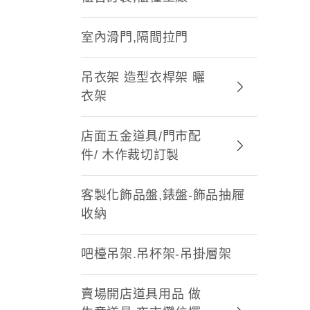
室內滑門,隔間拉門
吊衣架 造型衣桿架 曬
衣架
店面五金道具/門市配
件/ 木作裁切訂製
客製化飾品盤,錶盤-飾品抽屜
收納
吧檯吊架.吊杯架-吊掛層架
賣場開店道具用品 做