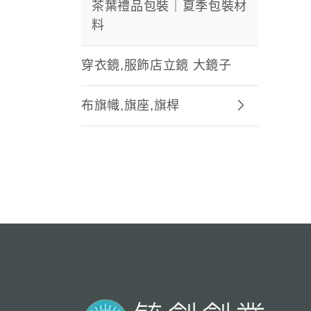
茶葉禮品包裝｜夏季包裝材
料
穿衣鏡,服飾店立鏡 大鏡子
布旗幟,旗座,旗桿