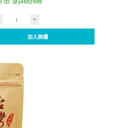
 ID: @y4952999
+
加入詢價