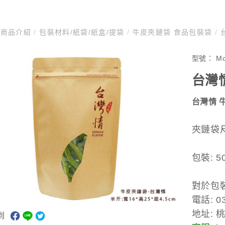
商品介紹
/
包裝材料/紙袋/紙盒/提袋
/
牛皮夾鏈袋 食品包裝袋
/
型號：
M
台灣
台灣情 
夾鏈袋尺寸
包裝: 5
對於包
電話: 03
地址: 
到