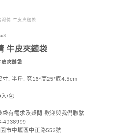
台灣情 牛皮夾鏈袋
co3
情 牛皮夾鏈袋
牛皮夾鏈袋
: 半斤: 寬16*高25*底4.5cm
0入/包
裝袋有需求及疑問 歡迎與我們聯繫
-4938999
桃園市中壢區中正路553號