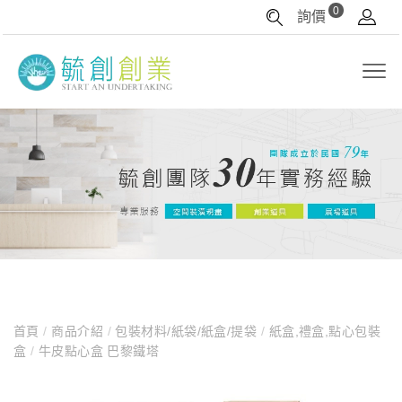
0
詢價
首頁
/
商品介紹
/
包裝材料/紙袋/紙盒/提袋
/
紙盒,禮盒,點心包裝
盒
/
牛皮點心盒 巴黎鐵塔