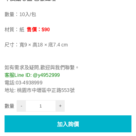
數量：10入/包
材質：紙
售價：$90
尺寸：寬9 × 高18 × 底7.4 cm
如有需求及疑問,歡迎與我們聯繫。
客服Line ID: @y4952999
電話:03-4938999
地址: 桃園市中壢區中正路553號
-
+
數量
加入詢價