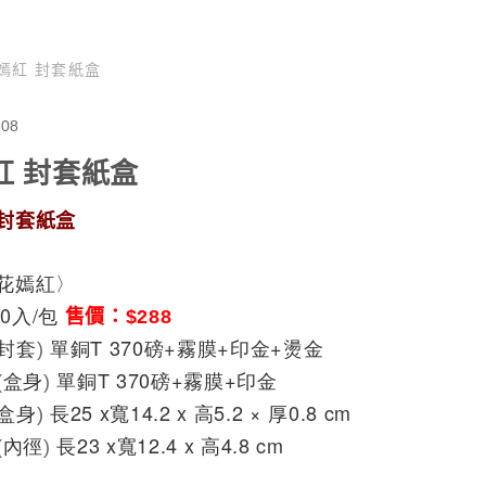
嫣紅 封套紙盒
Y08
紅 封套紙盒
 封套紙盒
 花嫣紅〉
0入/包 
售價：$288
封套
單銅T 370磅+霧膜+印金+燙金
)
盒身
單銅T 370磅+霧膜+印金
(
)
盒身
長25 x寬14.2 x 高5.2 × 厚0.8 cm
)
內徑
長23 x寬12.4 x 高4.8 cm
(
)