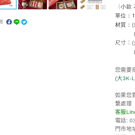
〈小款 
單位：1
到
材質：
(
尺寸：(
您需要
(大3K
如果您
繫處理
客服Line
電話: 03
門市地址