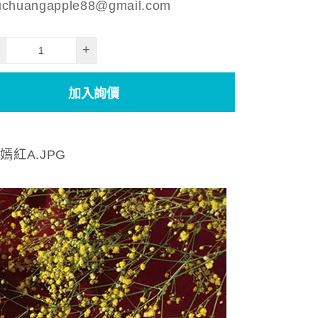
chuangapple88@gmail.com
+
加入詢價