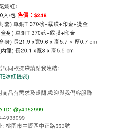
花嫣紅
〉
0入/包 
售價：$248
封套
單銅T 370磅+霧膜+印金+燙金
)
盒身
單銅T 370磅+霧膜+印金
(
)
盒身
長21.9 x寬9.6 x 高5.7 × 厚0.7 cm
)
內徑
長20.1 x寬8 x 高5.5 cm
(
)
搭配同款提袋請點我連結:
-L花嫣紅提袋)
對商品有需求及疑問,歡迎與我們客服聯
 ID: @y4952999
-4938999
: 桃園市中壢區中正路553號