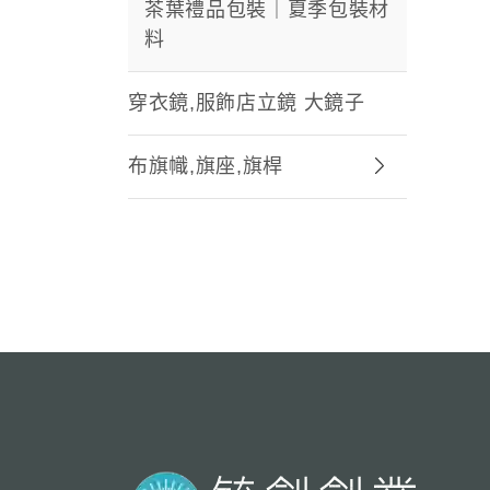
茶葉禮品包裝｜夏季包裝材
料
穿衣鏡,服飾店立鏡 大鏡子
布旗幟,旗座,旗桿