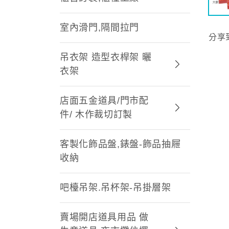
室內滑門,隔間拉門
分享
吊衣架 造型衣桿架 曬
衣架
店面五金道具/門市配
件/ 木作裁切訂製
客製化飾品盤,錶盤-飾品抽屜
收納
吧檯吊架.吊杯架-吊掛層架
賣場開店道具用品 做