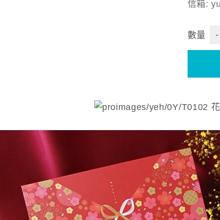
信箱: yu
-
數量