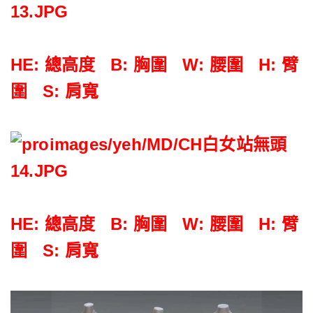
HE: 總高度
B: 胸圍
W: 腰圍
H: 臂
圍
S: 肩寬
HE: 總高度
B: 胸圍
W: 腰圍
H: 臂
圍
S: 肩寬