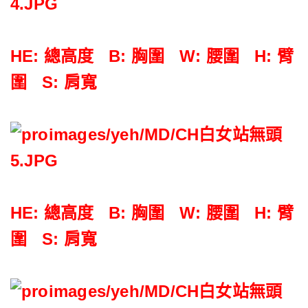
HE: 總高度
B: 胸圍
W: 腰圍
H: 臂
圍
S: 肩寬
HE: 總高度
B: 胸圍
W: 腰圍
H: 臂
圍
S: 肩寬