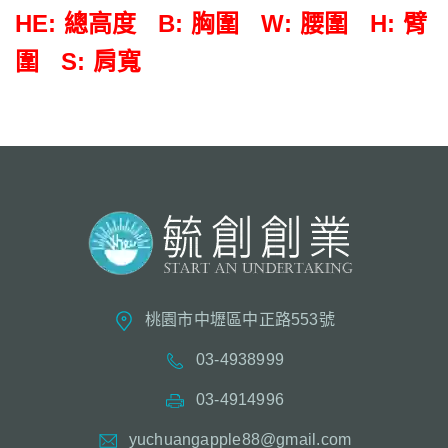
HE: 總高度
B: 胸圍
W: 腰圍
H: 臂
圍
S: 肩寬
桃園市中壢區中正路553號
03-4938999
03-4914996
yuchuangapple88@gmail.com