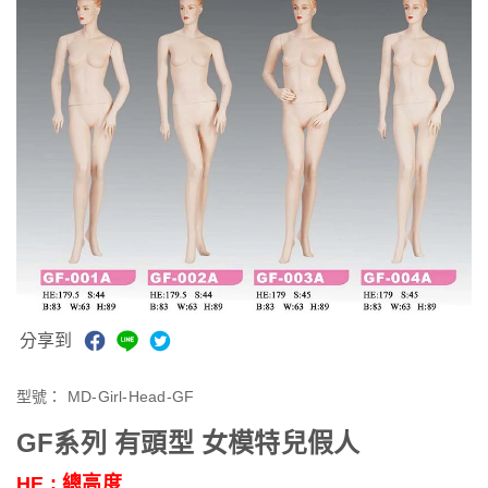
分享到
型號：
MD-Girl-Head-GF
GF系列 有頭型 女模特兒假人
HE : 總高度