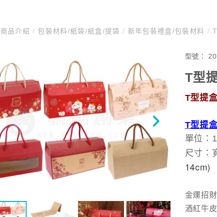
商品介紹
/
包裝材料/紙袋/紙盒/提袋
/
新年包裝禮盒/包裝材料
/
T
型號：
2
T型提
T型提盒
T型提盒 
單位：1
尺寸：寬
14cm)
金運
酒紅牛皮