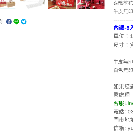
喜鵲
牛皮
---------
到
內襯-8
單位：1
尺寸：寬
牛皮無
白色無
如果您
繫處理
客服Line
電話: 03
門市地址
信箱: yu