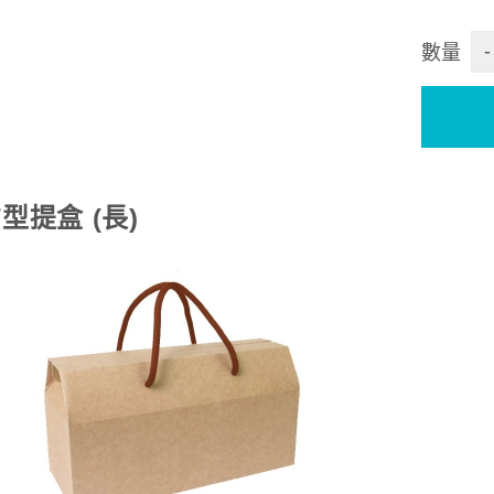
-
數量
T型提盒 (長)