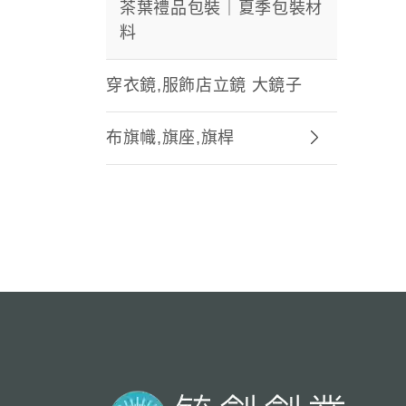
茶葉禮品包裝｜夏季包裝材
料
穿衣鏡,服飾店立鏡 大鏡子
布旗幟,旗座,旗桿