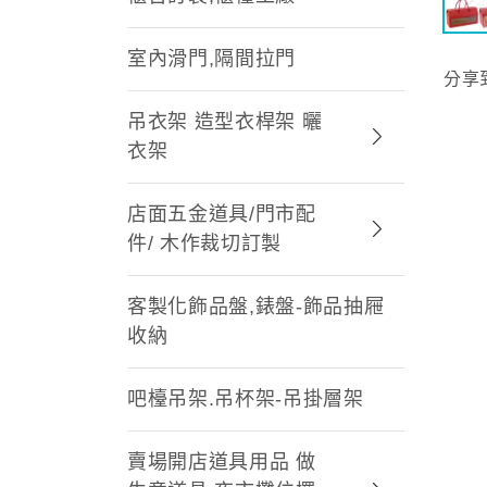
室內滑門,隔間拉門
分享
吊衣架 造型衣桿架 曬
衣架
店面五金道具/門市配
件/ 木作裁切訂製
客製化飾品盤,錶盤-飾品抽屜
收納
吧檯吊架.吊杯架-吊掛層架
賣場開店道具用品 做