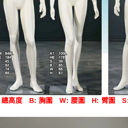
: 總高度
B: 胸圍
W: 腰圍
H: 臂圍
S