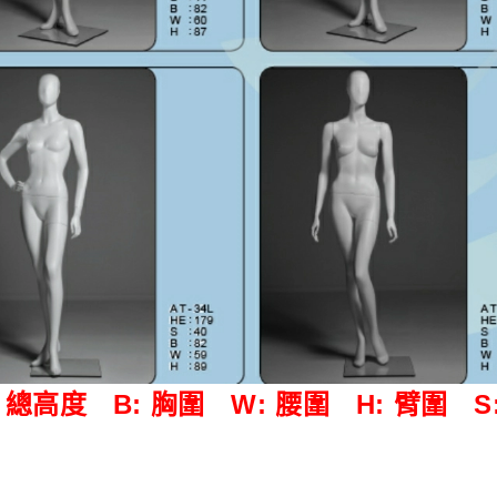
: 總高度
B: 胸圍
W: 腰圍
H: 臂圍
S