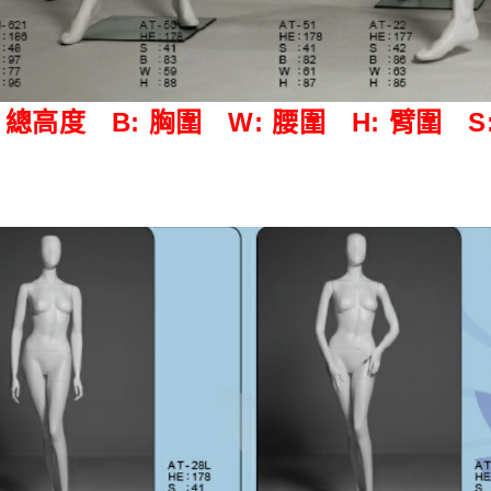
: 總高度
B: 胸圍
W: 腰圍
H: 臂圍
S