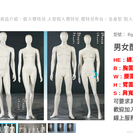
商品介紹
/
假人模特兒,人型假人模特兒,模特兒布台
/
全身型 假
型號：
B
男女
HE : 
B : 胸
W : 腰
H : 臂
S :
肩
可要求
歡迎加入
線上服