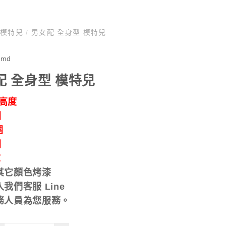
人模特兒
/
男女配 全身型 模特兒
gmd
配 全身型 模特兒
總高度
圍
圍
圍
寬
其它顏色烤漆
我們客服 Line
務人員為您服務。