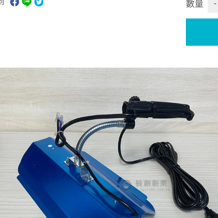
到
-
數量