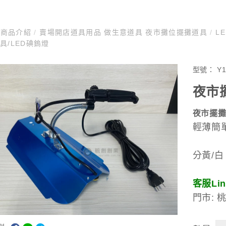
商品介紹
/
賣場開店道具用品 做生意道具 夜市攤位擺攤道具
/
L
具/LED碘鎢燈
型號：
Y
夜市
夜市擺攤
輕薄簡
分黃/白
客服Line
門市: 