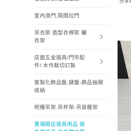
分享
室內滑門,隔間拉門
吊衣架 造型衣桿架 曬
衣架
店面五金道具/門市配
件/ 木作裁切訂製
客製化飾品盤,錶盤-飾品抽屜
收納
吧檯吊架.吊杯架-吊掛層架
賣場開店道具用品 做