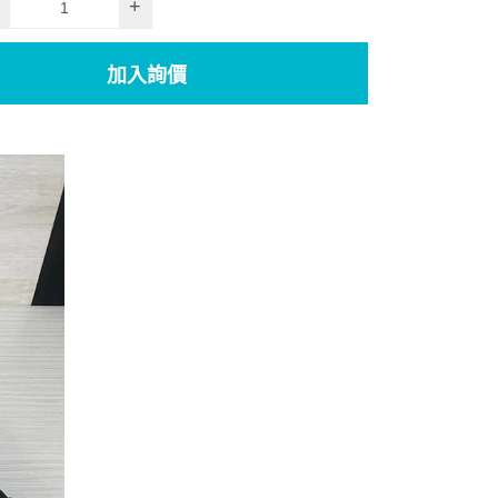
+
加入詢價