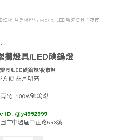
ED燈盤 戶外盤燈/室內燈具 LED軌道燈具
/
夜市
13
擺攤燈具/LED碘鎢燈
燈具/LED碘鎢燈/夜市燈
單方便 晶片明亮
 兩光 100W碘鎢燈
 ID: @y4952999
桃園市中壢區中正路553號