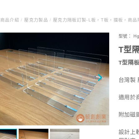
商品介紹
/
壓克力製品
/
壓克力隔板訂製-L板，T板，擋板，商
型號：
H
T型
T型隔
台灣製
適用於
附加磁
設計上