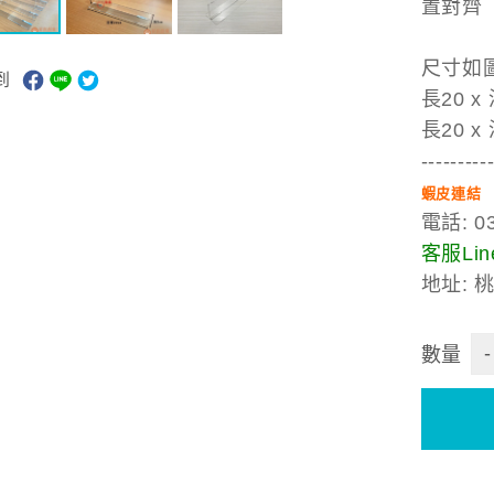
置對齊
尺寸如
到
長20 x 
長20 x 
---------
蝦皮連結
電話: 03
客服Line
地址: 
-
數量