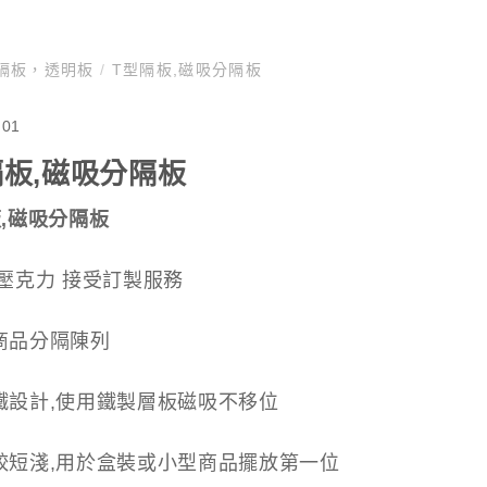
品隔板，透明板
/
T型隔板,磁吸分隔板
g01
隔板,磁吸分隔板
板,磁吸分隔板
 壓克力 接受訂製服務
商品分隔陳列
鐵設計,使用鐵製層板磁吸不移位
較短淺,用於盒裝或小型商品擺放第一位