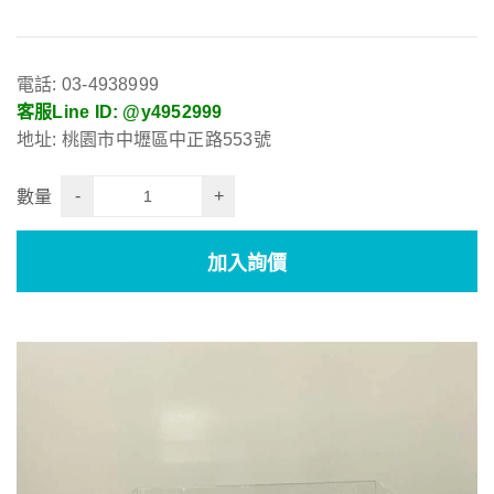
電話: 03-4938999
客服Line ID: @y4952999
地址: 桃園市中壢區中正路553號
-
+
數量
加入詢價