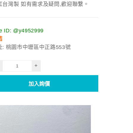
缸台灣製 如有需求及疑問,歡迎聯繫。
 ID: @y4952999
結
: 桃園市中壢區中正路553號
+
加入詢價