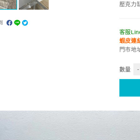
壓克力
到
客服Line
蝦皮連
門市地址
-
數量