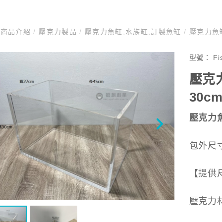
商品介紹
/
壓克力製品
/
壓克力魚缸,水族缸,訂製魚缸
/
壓克力魚缸
型號：
Fi
壓克力
30c
壓克力
包外尺寸:
【提供
壓克力