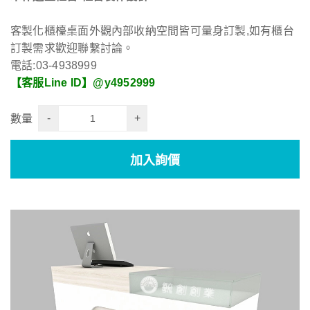
客製化櫃檯桌面外觀內部收納空間皆可量身訂製,如有櫃台
訂製需求歡迎聯繫討論。
電話:03-4938999
【客服Line ID】@y4952999
-
+
數量
加入詢價