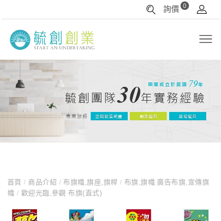
0
詢價
首頁
/
商品介紹
/
布旗幟,旗座,旗桿
/
布旗,旗幟 廣告布旗,宣傳旗
幟
/
歡迎光臨,參觀 布旗(直式)