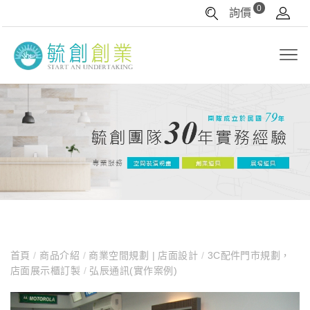
0
詢價
首頁
/
商品介紹
/
商業空間規劃 | 店面設計
/
3C配件門市規劃，
店面展示櫃訂製
/
弘辰通訊(實作案例)