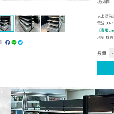
板)如圖
以上提供
電話:03-4
【客服Lin
地址:桃園
到
-
數量