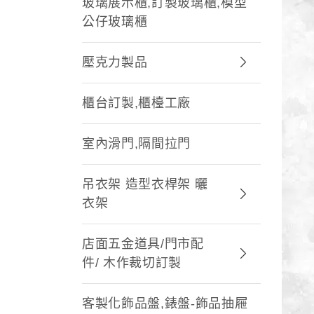
玻璃展示櫃,訂製玻璃櫃,模型
公仔玻璃櫃
壓克力製品
櫃台訂製,櫃檯工廠
室內滑門,隔間拉門
吊衣架 造型衣桿架 曬
衣架
店面五金道具/門市配
件/ 木作裁切訂製
客製化飾品盤,錶盤-飾品抽屜