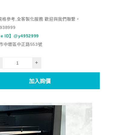
規格參考,全客製化服務 歡迎與我們聯繫。
938999
e ID】@y4952999
市中壢區中正路553號
+
加入詢價