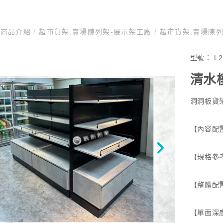
商品介紹
/
超市貨架,賣場陳列架-展示架工廠
/
超市貨架,賣場陳
型號：
L2
清水
洞洞板貨
【內容配置
【規格參考
【整體配置
【單面深度