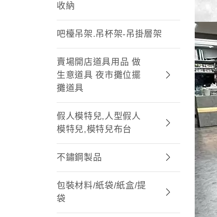
收納
吧檯吊架.吊杯架-吊掛層架
賣場開店道具用品 做
生意道具 夜市攤位擺
攤道具
假人模特兒,人型假人
模特兒,模特兒布台
不鏽鋼製品
包裝材料/紙袋/紙盒/提
袋