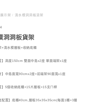
列展示架
/
清水模洞洞板貨架
4
模洞洞板貨架
架+清水模層板+收納底櫃
】高度150cm 雙面中島x2座 單面端架x1座
】中島面寬90cmx2座+前端架90面寬x1座
】5個收納底櫃+15片層板+15支ㄇ桿
配置】底櫃40cm,層板35x35x35cm(每面1櫃+3層