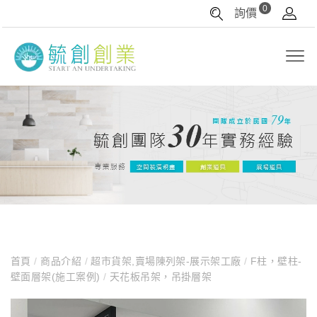
0
詢價
首頁
/
商品介紹
/
超市貨架,賣場陳列架-展示架工廠
/
F柱，壁柱-
壁面層架(施工案例)
/
天花板吊架，吊掛層架