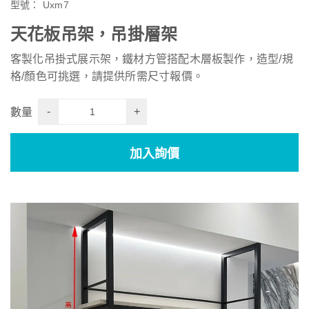
型號：
Uxm7
天花板吊架，吊掛層架
客製化吊掛式展示架，鐵材方管搭配木層板製作，造型/規
格/顏色可挑選，請提供所需尺寸報價。
-
+
數量
加入詢價