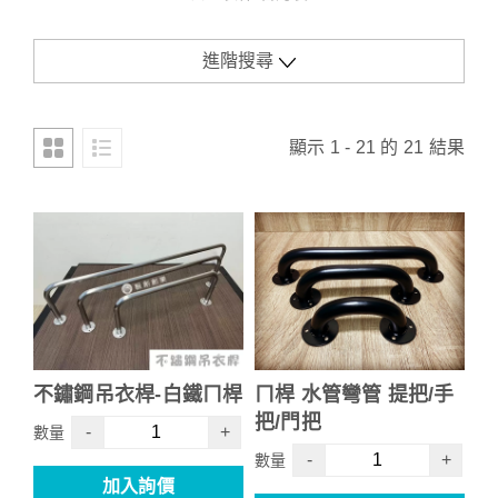
進階搜尋
顯示 1 - 21 的 21 結果
不鏽鋼吊衣桿-白鐵ㄇ桿
ㄇ桿 水管彎管 提把/手
把/門把
-
+
數量
-
+
數量
加入詢價