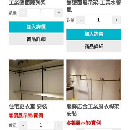
工業壁面陳列架
鎖壁面展示架-工業水管
風
-
+
數量
-
+
數量
加入詢價
加入詢價
商品詳細
商品詳細
住宅更衣室 安裝
服飾店金工業風衣桿架
安裝
客製展示架/實例
客製展示架/實例
-
+
數量