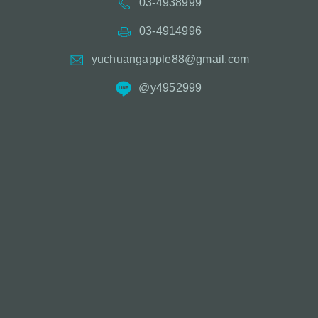
03-4938999
03-4914996
yuchuangapple88@gmail.com
@y4952999