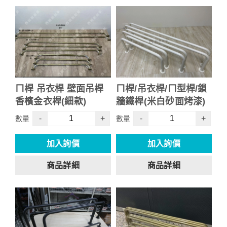
ㄇ桿 吊衣桿 壁面吊桿
ㄇ桿/吊衣桿/ㄇ型桿/鎖
香檳金衣桿(細款)
牆鐵桿(米白砂面烤漆)
-
+
-
+
數量
數量
加入詢價
加入詢價
商品詳細
商品詳細