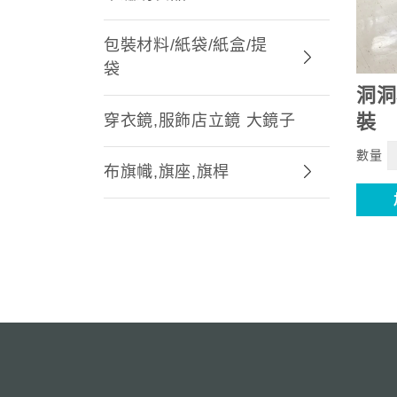
包裝材料/紙袋/紙盒/提
袋
洞洞
裝
穿衣鏡,服飾店立鏡 大鏡子
數量
布旗幟,旗座,旗桿