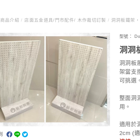
商品介紹
/
店面五金道具/門市配件/ 木作裁切訂製
/
洞洞板鐵架，
型號：
D
洞洞
洞洞板展
架當支
可挑選
整面洞
用。
適用於洞
2cm 
到