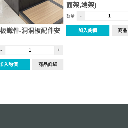
面架,端架)
-
數量
板鐵件-洞洞板配件安
加入詢價
商品
-
+
加入詢價
商品詳細