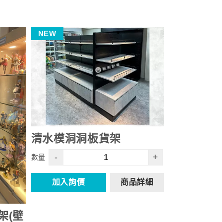
NEW
清水模洞洞板貨架
-
+
數量
加入詢價
商品詳細
架(壁