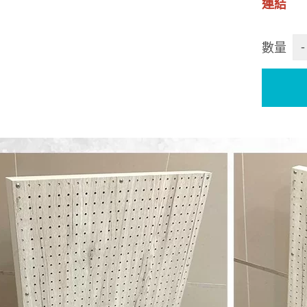
連結
-
數量