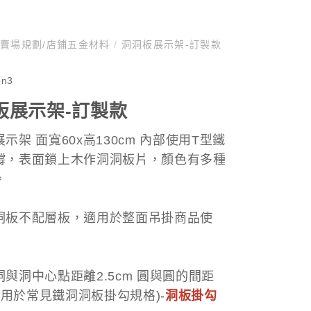
賣場規劃/店鋪五金材料
/
洞洞板展示架-訂製款
on3
板展示架-訂製款
示架 面寬60x高130cm 內部使用T型鐵
撐，表面鎖上木作洞洞板片，顏色有多種
。
洞板不配層板，適用於整面吊掛商品使
與洞中心點距離2.5cm 圓與圓的間距
(適用於常見鐵洞洞板掛勾規格)-
洞板掛勾