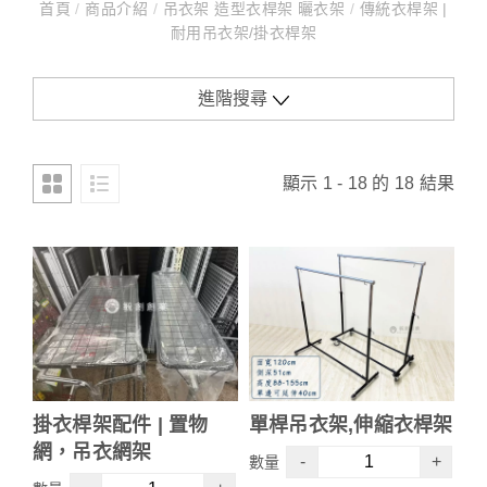
首頁
/
商品介紹
/
吊衣架 造型衣桿架 曬衣架
/
傳統衣桿架 |
耐用吊衣架/掛衣桿架
進階搜尋
顯示 1 - 18 的 18 結果
掛衣桿架配件 | 置物
單桿吊衣架,伸縮衣桿架
網，吊衣網架
-
+
數量