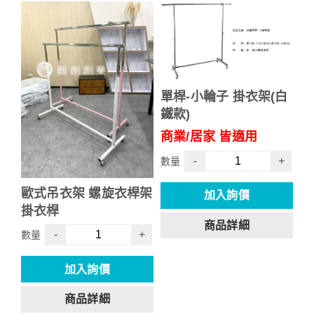
單桿-小輪子 掛衣架(白
鐵款)
商業/居家 皆適用
-
+
數量
歐式吊衣架 螺旋衣桿架
加入詢價
掛衣桿
商品詳細
-
+
數量
加入詢價
商品詳細